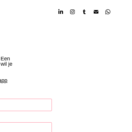
? Een
wil je
app